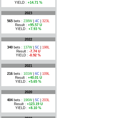
YIELD :
+14.71 %
2023
565
bets :
238W
|
4C
|
323L
Result :
+95.57 U
YIELD :
+7.93 %
2022
340
bets :
137W
|
5C
|
198L
Result :
-7.74 U
YIELD :
-0.92 %
2021
216
bets :
101W
|
6C
|
109L
Result :
+40.01 U
YIELD :
+5.65 %
2020
404
bets :
196W
|
5C
|
203L
Result :
+123.19 U
YIELD :
+8.10 %