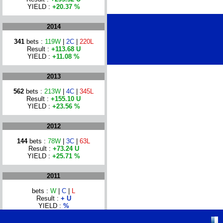
YIELD :
+20.37 %
2014
341
bets :
119W
|
2C
|
220L
Result :
+113.68 U
YIELD :
+11.08 %
2013
562
bets :
213W
|
4C
|
345L
Result :
+155.10 U
YIELD :
+23.56 %
2012
144
bets :
78W
|
3C
|
63L
Result :
+73.24 U
YIELD :
+25.71 %
2011
bets :
W
|
C
|
L
Result :
+ U
YIELD :
%