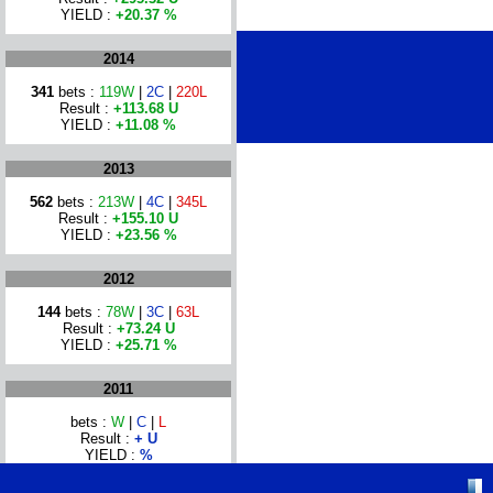
YIELD :
+20.37 %
2014
341
bets :
119W
|
2C
|
220L
Result :
+113.68 U
YIELD :
+11.08 %
2013
562
bets :
213W
|
4C
|
345L
Result :
+155.10 U
YIELD :
+23.56 %
2012
144
bets :
78W
|
3C
|
63L
Result :
+73.24 U
YIELD :
+25.71 %
2011
bets :
W
|
C
|
L
Result :
+ U
YIELD :
%